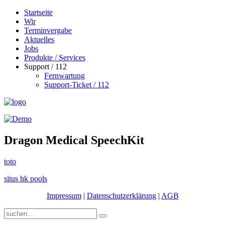
Startseite
Wir
Terminvergabe
Aktuelles
Jobs
Produkte / Services
Support / 112
Fernwartung
Support-Ticket / 112
Dragon Medical SpeechKit
toto
situs hk pools
Impressum
|
Datenschutzerklärung
|
AGB